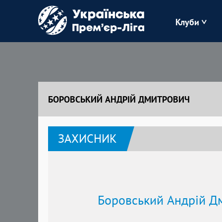
Клуби
Буковина
Зоря
БОРОВСЬКИЙ АНДРІЙ ДМИТРОВИЧ
Кудрівка
ЗАХИСНИК
Полісся
Боровський Андрій Д