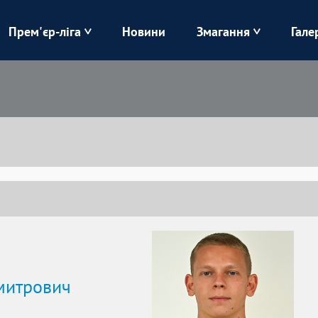
Прем'єр-ліга
Новини
Змагання
Гале
Верес
Динамо
Карпати
Колос
Лівий Берег
ЛНЗ
Харків
Чорноморець
митрович