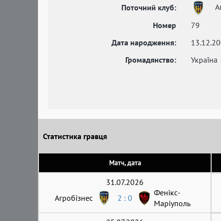
А
Поточний клуб:
Номер
79
Дата народження:
13.12.2
Громадянство:
Україна
Статистика гравця
Матч, дата
31.07.2026
Фенікс-
Агробізнес
2 : 0
Маріуполь