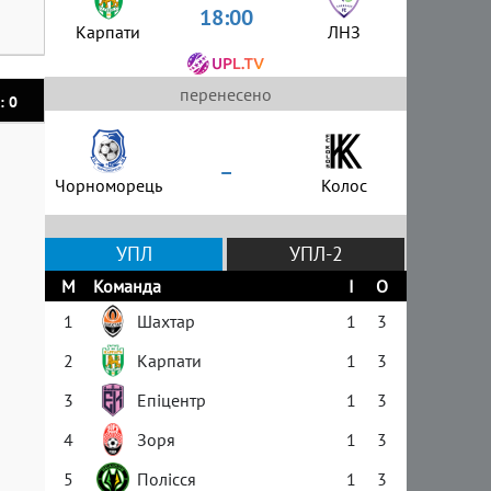
18:00
Карпати
ЛНЗ
перенесено
: 0
–
Чорноморець
Колос
УПЛ
УПЛ-2
М
Команда
І
О
1
Шахтар
1
3
2
Карпати
1
3
3
Епіцентр
1
3
4
Зоря
1
3
5
Полісся
1
3