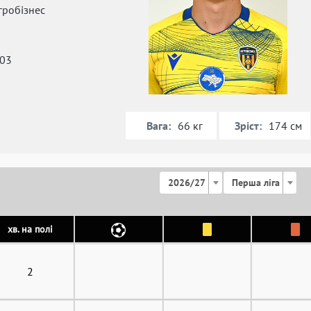
гробізнес
003
Вага:
Зріст:
66 кг
174 см
2026/27
Перша ліга
хв. на полі
2