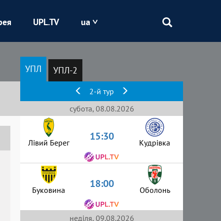
рея
UPL.TV
ua
Епіцентр
УПЛ
УПЛ-2
Кривбас
2-й тур
Оболонь
субота, 08.08.2026
15:30
Шахтар
Лівий Берег
Кудрівка
18:00
Буковина
Оболонь
неділя, 09.08.2026