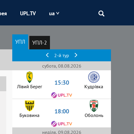
рея
UPL.TV
ua
Епіцентр
УПЛ
УПЛ-2
Кривбас
2-й тур
Оболонь
субота, 08.08.2026
15:30
Шахтар
Лівий Берег
Кудрівка
18:00
Буковина
Оболонь
неділя, 09.08.2026