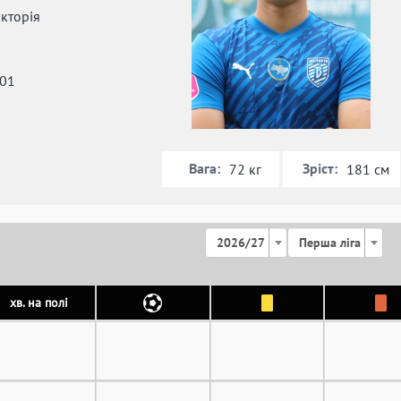
кторія
001
Вага:
Зріст:
72 кг
181 см
2026/27
Перша ліга
хв. на полі