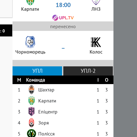
18:00
Карпати
ЛНЗ
перенесено
: 0
–
Чорноморець
Колос
УПЛ
УПЛ-2
М
Команда
І
О
1
Шахтар
1
3
2
Карпати
1
3
3
Епіцентр
1
3
4
Зоря
1
3
5
Полісся
1
3