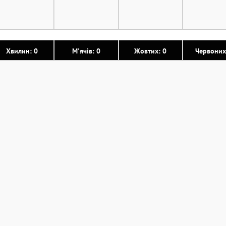
Хвилин: 0
М'ячів: 0
Жовтих: 0
Червоних