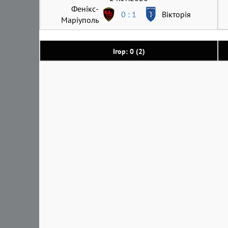
Фенікс-
0 : 1
Вікторія
Маріуполь
Ігор: 0 (2)