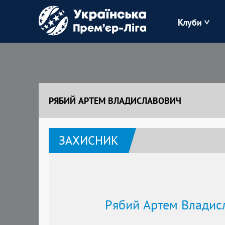
Клуби
Буковина
Зоря
РЯБИЙ АРТЕМ ВЛАДИСЛАВОВИЧ
Кудрівка
ЗАХИСНИК
Полісся
Рябий Артем Владис