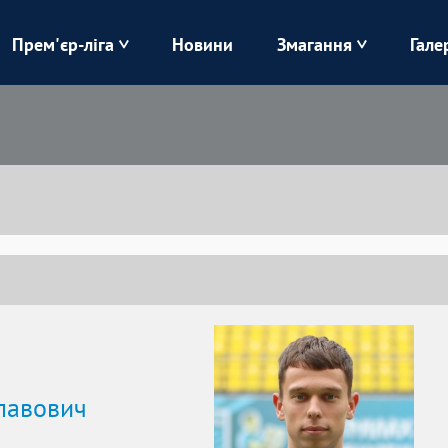
Прем'єр-ліга
Новини
Змагання
Гале
Верес
Динамо
Карпати
Колос
Лівий Берег
ЛНЗ
Харків
Чорноморець
лавович