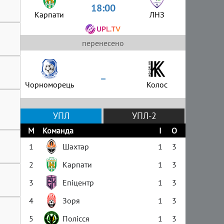
18:00
Карпати
ЛНЗ
перенесено
–
Чорноморець
Колос
УПЛ
УПЛ-2
М
Команда
І
О
1
Шахтар
1
3
2
Карпати
1
3
3
Епіцентр
1
3
4
Зоря
1
3
5
Полісся
1
3