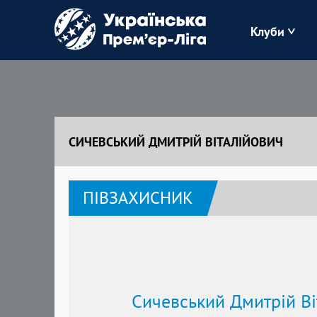
Клуби
Буковина
Зоря
СИЧЕВСЬКИЙ ДМИТРІЙ ВІТАЛІЙОВИЧ
Кудрівка
ПІВЗАХИСНИК
Полісся
Сичевський Дмитрій Ві