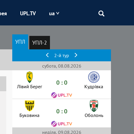
рея
UPL.TV
ua
Епіцентр
УПЛ
УПЛ-2
Кривбас
2-й тур
Оболонь
субота, 08.08.2026
0 : 0
Шахтар
Лівий Берег
Кудрівка
0 : 0
Буковина
Оболонь
неділя, 09.08.2026