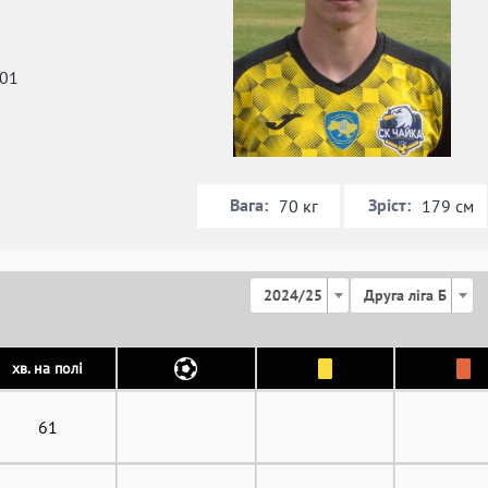
001
Вага:
Зріст:
70 кг
179 см
2024/25
Друга ліга Б
хв. на полі
61