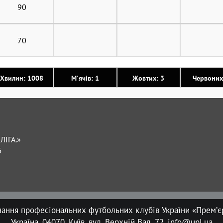
90
70
Хвилин: 1008
М'ячів: 1
Жовтих: 3
Червоних
ЛІГА.»
Б
нання професіональних футбольних клубів України «Прем’єр
Україна, 04070, Київ, вул. Верхній Вал, 72, info@upl.ua