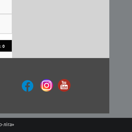
: 0
-ліга»