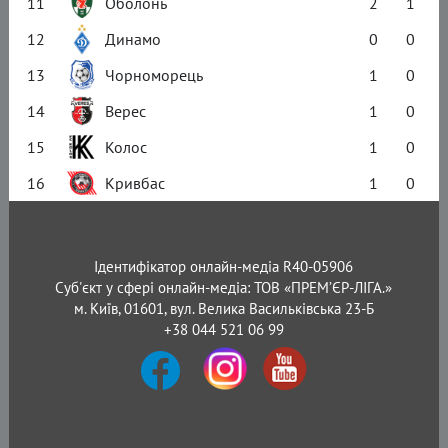
11
Оболонь
2
1
12
Динамо
0
0
13
Чорноморець
1
0
14
Верес
1
0
15
Колос
1
0
16
Кривбас
1
0
Ідентифікатор онлайн-медіа R40-05906
Суб'єкт у сфері онлайн-медіа: ТОВ «ПРЕМ’ЄР-ЛІГА.»
м. Київ, 01601, вул. Велика Васильківська 23-Б
+38 044 521 06 99