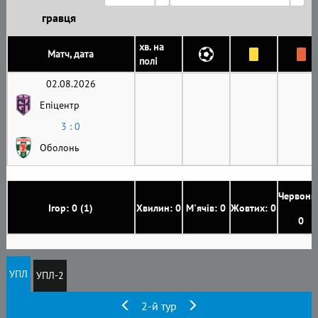
гравця
хв. на
Матч, дата
полі
02.08.2026
Епіцентр
3 : 0
Оболонь
Червони
Ігор: 0 (1)
Хвилин: 0
М'ячів: 0
Жовтих: 0
0
УПЛ
УПЛ-2
2-й тур