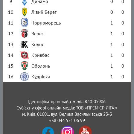
9
Динамо
0
0
10
Лівий Берег
0
0
11
Чорноморець
1
0
12
Верес
1
0
13
Колос
1
0
14
Кривбас
1
0
15
Оболонь
1
0
16
Кудрівка
1
0
Ідентифікатор онлайн-медіа R40-05906
Суб'єкт у сфері онлайн-медіа: ТОВ «ПРЕМ’ЄР-ЛІГА.»
м. Київ, 01601, вул. Велика Васильківська 23-Б
+38 044 521 06 99