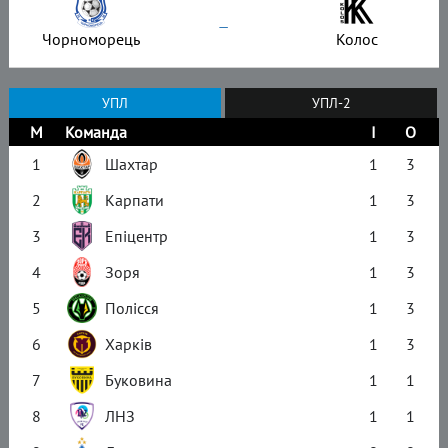
–
Чорноморець
Колос
УПЛ
УПЛ-2
М
Команда
І
О
1
Шахтар
1
3
2
Карпати
1
3
3
Епіцентр
1
3
4
Зоря
1
3
5
Полісся
1
3
6
Харків
1
3
7
Буковина
1
1
8
ЛНЗ
1
1