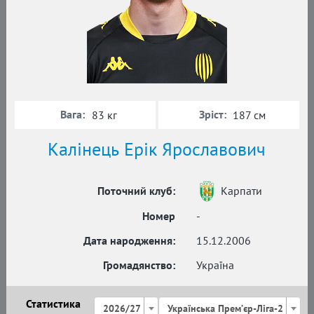
Вага:
Зріст:
83 кг
187 см
Калінець Ерік Ярославович
Поточний клуб:
Карпати
Номер
-
Дата народження:
15.12.2006
Громадянство:
Україна
Статистика
2026/27
Українська Премʼєр-Ліга-2