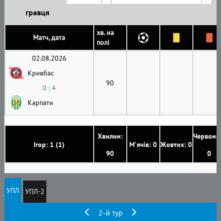
гравця
хв. на
Матч, дата
полі
02.08.2026
Кривбас
90
0 : 4
Карпати
Хвилин:
Червони
Ігор: 1 (1)
М'ячів: 0
Жовтих: 0
90
0
УПЛ
УПЛ-2
2-й тур