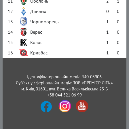
11
Оболонь
2
1
12
Динамо
0
0
13
Чорноморець
1
0
14
Верес
1
0
15
Колос
1
0
16
Кривбас
1
0
Ідентифікатор онлайн-медіа R40-05906
Суб'єкт у сфері онлайн-медіа: ТОВ «ПРЕМ’ЄР-ЛІГА.»
м. Київ, 01601, вул. Велика Васильківська 23-Б
+38 044 521 06 99