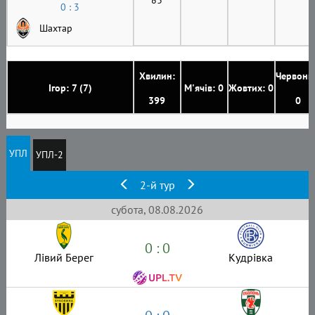
0 : 3
Шахтар
Хвилин:
Червони
Ігор: 7 (7)
М'ячів: 0
Жовтих: 0
399
0
УПЛ
УПЛ-2
2-й тур
субота, 08.08.2026
0 : 0
Лівий Берег
Кудрівка