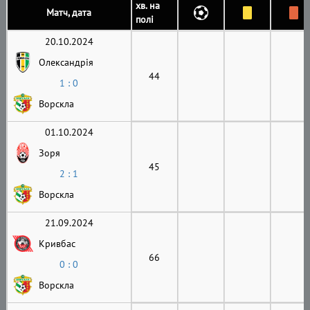
хв. на
Матч, дата
полі
20.10.2024
Олександрія
44
1 : 0
Ворскла
01.10.2024
Зоря
45
2 : 1
Ворскла
21.09.2024
Кривбас
66
0 : 0
Ворскла