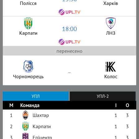
Полісся
Харків
18:00
Карпати
ЛНЗ
перенесено
–
Чорноморець
Колос
УПЛ
УПЛ-2
М
Команда
І
О
1
Шахтар
1
3
2
Карпати
1
3
3
Епіцентр
1
3