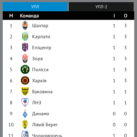
УПЛ
УПЛ-2
М
Команда
І
О
1
Шахтар
1
3
2
Карпати
1
3
3
Епіцентр
1
3
4
Зоря
1
3
5
Полісся
1
3
6
Харків
1
3
7
Буковина
1
1
8
ЛНЗ
1
1
9
Динамо
0
0
10
Лівий Берег
0
0
11
Чорноморець
1
0