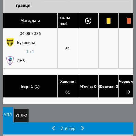
гравця
хв. на
Матч, дата
полі
04.08.2026
Буковина
61
1 : 1
ЛНЗ
Хвилин:
Червони
Ігор: 1 (1)
М'ячів: 0
Жовтих: 0
61
0
УПЛ
УПЛ-2
2-й тур