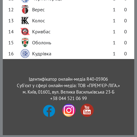
12
Верес
1
0
13
Колос
1
0
14
Кривбас
1
0
15
Оболонь
1
0
16
Кудрівка
1
0
Ідентифікатор онлайн-медіа R40-05906
Суб'єкт у сфері онлайн-медіа: ТОВ «ПРЕМ’ЄР-ЛІГА.»
м. Київ, 01601, вул. Велика Васильківська 23-Б
+38 044 521 06 99