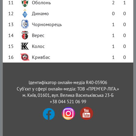
11
Оболонь
2
1
12
Динамо
0
0
13
Чорноморець
1
0
14
Верес
1
0
15
Колос
1
0
16
Кривбас
1
0
Ідентифікатор онлайн-медіа R40-05906
Суб'єкт у сфері онлайн-медіа: ТОВ «ПРЕМ’ЄР-ЛІГА.»
м. Київ, 01601, вул. Велика Васильківська 23-Б
+38 044 521 06 99