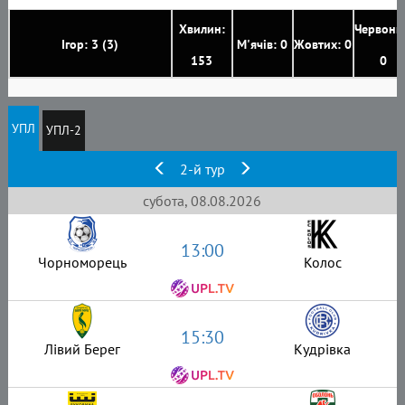
Хвилин:
Червони
Ігор: 3 (3)
М'ячів: 0
Жовтих: 0
153
0
УПЛ
УПЛ-2
2-й тур
субота, 08.08.2026
13:00
Чорноморець
Колос
15:30
Лівий Берег
Кудрівка