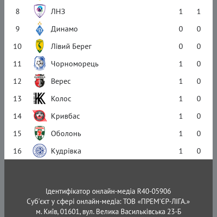
8
ЛНЗ
1
1
9
Динамо
0
0
10
Лівий Берег
0
0
11
Чорноморець
1
0
12
Верес
1
0
13
Колос
1
0
14
Кривбас
1
0
15
Оболонь
1
0
16
Кудрівка
1
0
Ідентифікатор онлайн-медіа R40-05906
Суб'єкт у сфері онлайн-медіа: ТОВ «ПРЕМ’ЄР-ЛІГА.»
м. Київ, 01601, вул. Велика Васильківська 23-Б