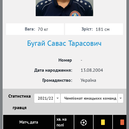
Вага:
Зріст:
70 кг
181 см
Бугай Савас Тарасович
Номер
-
Дата народження:
13.08.2004
Громадянство:
Україна
Статистика
2021/22
Чемпіонат юнацьких команд
гравця
хв. на
Матч, дата
полі