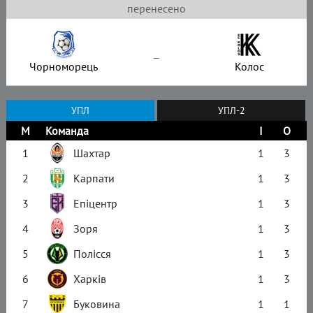
перенесено
–
Чорноморець
Колос
УПЛ
УПЛ-2
М
Команда
І
О
1
Шахтар
1
3
2
Карпати
1
3
3
Епіцентр
1
3
4
Зоря
1
3
5
Полісся
1
3
6
Харків
1
3
7
Буковина
1
1