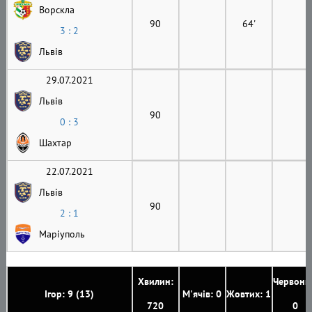
Ворскла
90
64'
3 : 2
Львів
29.07.2021
Львів
90
0 : 3
Шахтар
22.07.2021
Львів
90
2 : 1
Маріуполь
Хвилин:
Червони
Ігор: 9 (13)
М'ячів: 0
Жовтих: 1
720
0