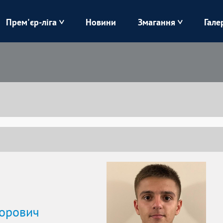
Прем'єр-ліга
Новини
Змагання
Гале
Верес
Динамо
Карпати
Колос
Лівий Берег
ЛНЗ
Харків
Чорноморець
горович