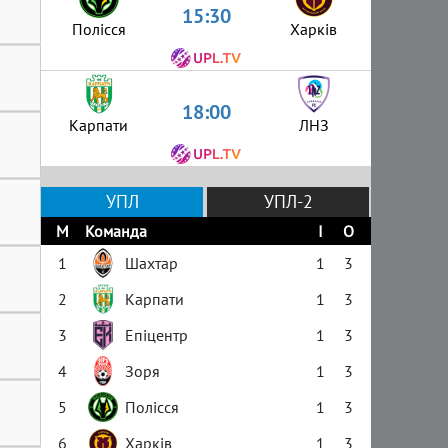
15:30
Полісся
Харків
18:00
Карпати
ЛНЗ
УПЛ
УПЛ-2
М
Команда
І
О
1
Шахтар
1
3
2
Карпати
1
3
3
Епіцентр
1
3
4
Зоря
1
3
5
Полісся
1
3
6
Харків
1
3