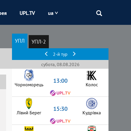
рея
UPL.TV
ua
Епіцентр
УПЛ
УПЛ-2
Кривбас
2-й тур
Оболонь
субота, 08.08.2026
13:00
Шахтар
Чорноморець
Колос
15:30
Лівий Берег
Кудрівка