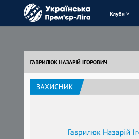
Клуби
Буковина
Зоря
ГАВРИЛЮК НАЗАРІЙ ІГОРОВИЧ
Кудрівка
ЗАХИСНИК
Полісся
Гаврилюк Назарій І