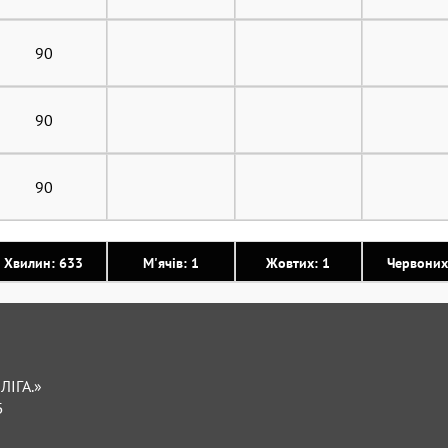
90
90
90
Хвилин: 633
М'ячів: 1
Жовтих: 1
Червоних
ЛІГА.»
Б