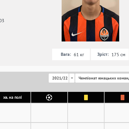
03
Вага:
Зріст:
61 кг
175 см
2021/22
Чемпіонат юнацьких коман
хв. на полі