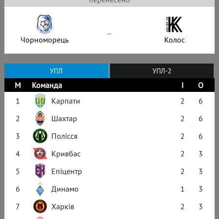
–
Чорноморець
Колос
УПЛ
УПЛ-2
М
Команда
І
О
1
Карпати
2
6
2
Шахтар
2
6
3
Полісся
2
6
4
Кривбас
2
3
5
Епіцентр
2
3
6
Динамо
1
3
7
Харків
2
3