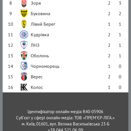
8
Зоря
2
3
9
Буковина
2
2
10
Лівий Берег
1
1
11
Кудрівка
2
1
12
ЛНЗ
2
1
13
Оболонь
2
1
14
Чорноморець
1
0
15
Верес
2
0
16
Колос
1
0
Ідентифікатор онлайн-медіа R40-05906
Суб'єкт у сфері онлайн-медіа: ТОВ «ПРЕМ’ЄР-ЛІГА.»
м. Київ, 01601, вул. Велика Васильківська 23-Б
+38 044 521 06 99