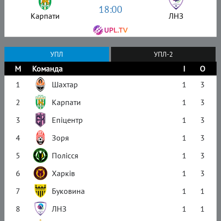
18:00
Карпати
ЛНЗ
УПЛ
УПЛ-2
М
Команда
І
О
1
Шахтар
1
3
2
Карпати
1
3
3
Епіцентр
1
3
4
Зоря
1
3
5
Полісся
1
3
6
Харків
1
3
7
Буковина
1
1
8
ЛНЗ
1
1