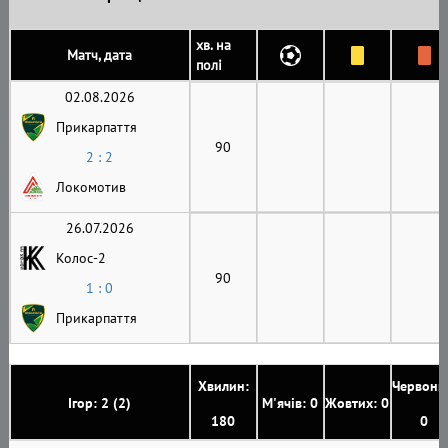
хв. на
Матч, дата
полі
02.08.2026
Прикарпаття
90
2 : 2
Локомотив
26.07.2026
Колос-2
90
1 : 0
Прикарпаття
Хвилин:
Червони
Ігор: 2 (2)
М'ячів: 0
Жовтих: 0
180
0