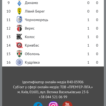
9
Динамо
0
0
10
Лівий Берег
0
0
11
Чорноморець
1
0
12
Верес
1
0
13
Колос
1
0
14
Кривбас
1
0
15
Оболонь
1
0
16
Кудрівка
1
0
Ідентифікатор онлайн-медіа R40-05906
Суб'єкт у сфері онлайн-медіа: ТОВ «ПРЕМ’ЄР-ЛІГА.»
м. Київ, 01601, вул. Велика Васильківська 23-Б
+38 044 521 06 99