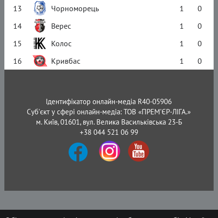
13
Чорноморець
1
0
14
Верес
1
0
15
Колос
1
0
16
Кривбас
1
0
Ідентифікатор онлайн-медіа R40-05906
Суб'єкт у сфері онлайн-медіа: ТОВ «ПРЕМ’ЄР-ЛІГА.»
м. Київ, 01601, вул. Велика Васильківська 23-Б
+38 044 521 06 99