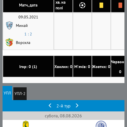
хв. на
Матч, дата
полі
09.05.2021
Минай
1 : 2
Ворскла
Червони
Ігор: 0 (1)
Хвилин: 0
М'ячів: 0
Жовтих: 0
0
УПЛ
УПЛ-2
2-й тур
субота, 08.08.2026