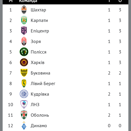
М
Команда
І
О
1
Шахтар
1
3
2
Карпати
1
3
3
Епіцентр
1
3
4
Зоря
1
3
5
Полісся
1
3
6
Харків
1
3
7
Буковина
2
2
8
Лівий Берег
1
1
9
Кудрівка
2
1
10
ЛНЗ
1
1
11
Оболонь
2
1
12
Динамо
0
0