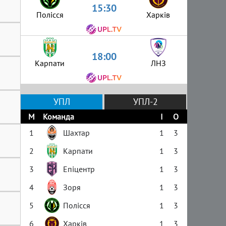
15:30
Полісся
Харків
18:00
Карпати
ЛНЗ
УПЛ
УПЛ-2
М
Команда
І
О
1
Шахтар
1
3
2
Карпати
1
3
3
Епіцентр
1
3
4
Зоря
1
3
5
Полісся
1
3
6
Харків
1
3