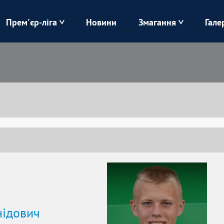
Прем'єр-ліга
Новини
Змагання
Гале
Верес
Динамо
Карпати
Колос
Лівий Берег
ЛНЗ
Харків
Чорноморець
ідович