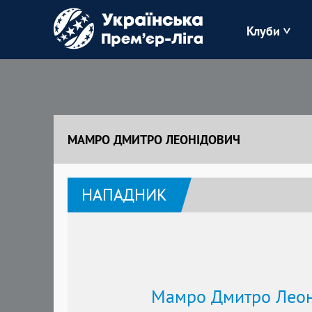
Клуби
Буковина
Зоря
МАМРО ДМИТРО ЛЕОНІДОВИЧ
Кудрівка
НАПАДНИК
Полісся
Мамро Дмитро Леон