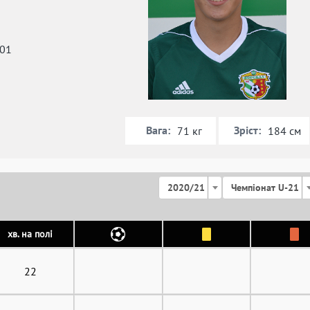
001
Вага:
Зріст:
71 кг
184 см
2020/21
Чемпіонат U-21
хв. на полі
22