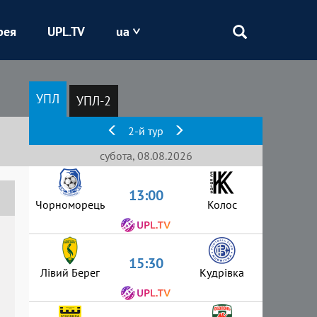
рея
UPL.TV
ua
Епіцентр
УПЛ
УПЛ-2
Кривбас
2-й тур
Оболонь
субота, 08.08.2026
13:00
Шахтар
Чорноморець
Колос
15:30
Лівий Берег
Кудрівка