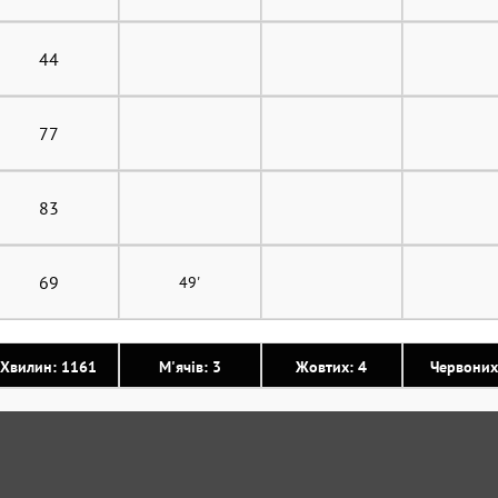
44
77
83
69
49'
Хвилин: 1161
М'ячів: 3
Жовтих: 4
Червоних