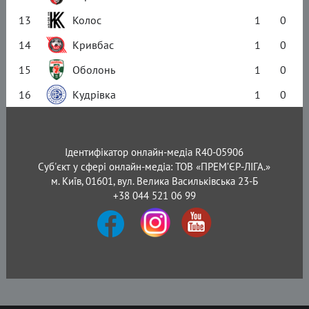
13
Колос
1
0
14
Кривбас
1
0
15
Оболонь
1
0
16
Кудрівка
1
0
Ідентифікатор онлайн-медіа R40-05906
Суб'єкт у сфері онлайн-медіа: ТОВ «ПРЕМ’ЄР-ЛІГА.»
м. Київ, 01601, вул. Велика Васильківська 23-Б
+38 044 521 06 99