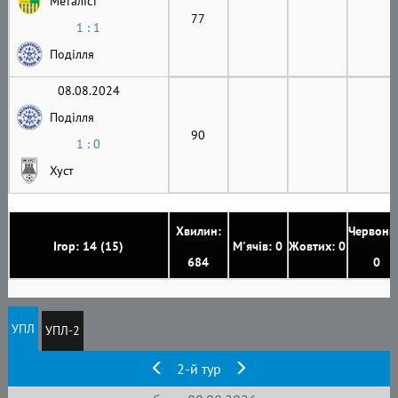
Металіст
77
1 : 1
Поділля
08.08.2024
Поділля
90
1 : 0
Хуст
Хвилин:
Червони
Ігор: 14 (15)
М'ячів: 0
Жовтих: 0
684
0
УПЛ
УПЛ-2
2-й тур