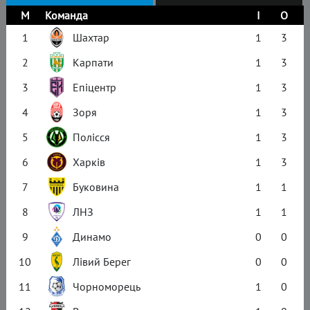
М
Команда
І
О
1
Шахтар
1
3
2
Карпати
1
3
3
Епіцентр
1
3
4
Зоря
1
3
5
Полісся
1
3
6
Харків
1
3
7
Буковина
1
1
8
ЛНЗ
1
1
9
Динамо
0
0
10
Лівий Берег
0
0
11
Чорноморець
1
0