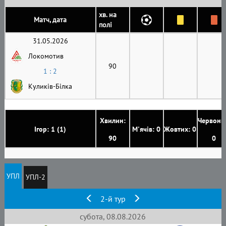
хв. на
Матч, дата
полі
31.05.2026
Локомотив
90
1 : 2
Куликів-Білка
Хвилин:
Червони
Ігор: 1 (1)
М'ячів: 0
Жовтих: 0
90
0
УПЛ
УПЛ-2
2-й тур
субота, 08.08.2026