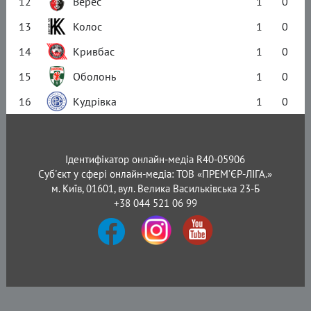
12
Верес
1
0
13
Колос
1
0
14
Кривбас
1
0
15
Оболонь
1
0
16
Кудрівка
1
0
Ідентифікатор онлайн-медіа R40-05906
Суб'єкт у сфері онлайн-медіа: ТОВ «ПРЕМ’ЄР-ЛІГА.»
м. Київ, 01601, вул. Велика Васильківська 23-Б
+38 044 521 06 99