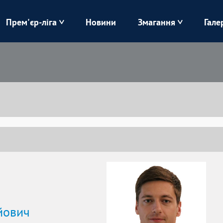
Прем'єр-ліга
Новини
Змагання
Гале
Верес
Динамо
Карпати
Колос
Лівий Берег
ЛНЗ
Харків
Чорноморець
ійович