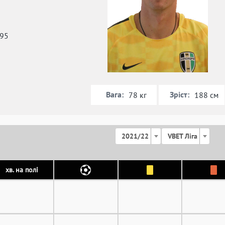
995
Вага:
Зріст:
78 кг
188 см
2021/22
VBET Ліга
хв. на полі