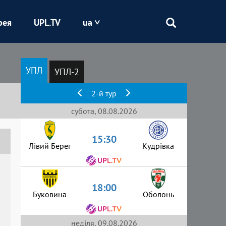
рея
UPL.TV
ua
Епіцентр
УПЛ
УПЛ-2
Кривбас
2-й тур
Оболонь
субота, 08.08.2026
15:30
Шахтар
Лівий Берег
Кудрівка
18:00
Буковина
Оболонь
неділя, 09.08.2026