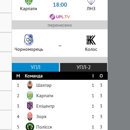
18:00
Карпати
ЛНЗ
перенесено
–
Чорноморець
Колос
УПЛ
УПЛ-2
М
Команда
І
О
1
Шахтар
1
3
2
Карпати
1
3
3
Епіцентр
1
3
4
Зоря
1
3
5
Полісся
1
3