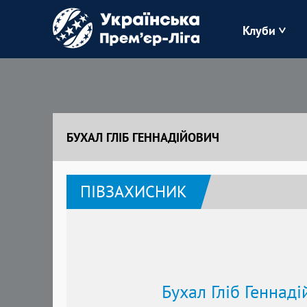
Клуби
Буковина
Зоря
БУХАЛ ГЛІБ ГЕННАДІЙОВИЧ
Кудрівка
ПІВЗАХИСНИК
Полісся
Бухал Гліб Геннад