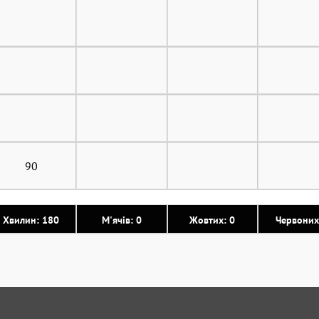
90
Хвилин: 180
М'ячів: 0
Жовтих: 0
Червоних