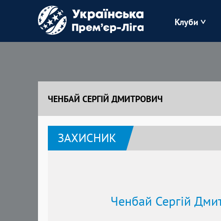
Клуби
Буковина
Зоря
ЧЕНБАЙ СЕРГІЙ ДМИТРОВИЧ
Кудрівка
ЗАХИСНИК
Полісся
Ченбай Сергій Дми