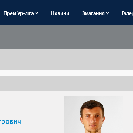
Прем'єр-ліга
Новини
Змагання
Гале
Верес
Динамо
Карпати
Колос
Лівий Берег
ЛНЗ
Харків
Чорноморець
трович