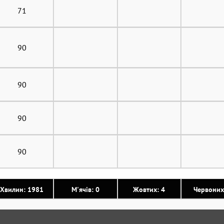
71
90
90
90
90
Хвилин: 1981
М'ячів: 0
Жовтих: 4
Червоних