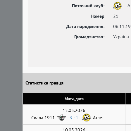
А
Поточний клуб:
Номер
21
Дата народження:
06.11.1
Громадянство:
Україна
Статистика гравця
Матч, дата
15.05.2026
Скала 1911
3 : 1
Атлет
10.05.2026