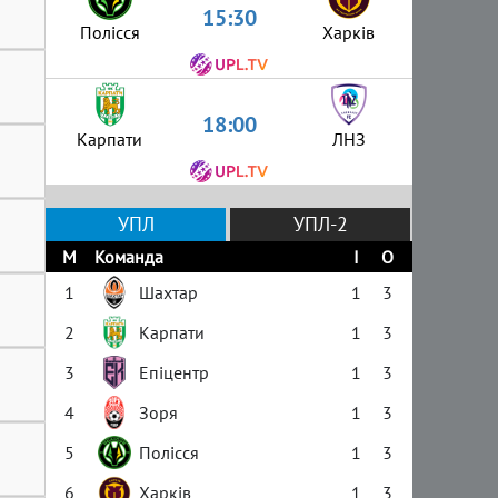
15:30
Полісся
Харків
18:00
Карпати
ЛНЗ
УПЛ
УПЛ-2
М
Команда
І
О
1
Шахтар
1
3
2
Карпати
1
3
3
Епіцентр
1
3
4
Зоря
1
3
5
Полісся
1
3
6
Харків
1
3