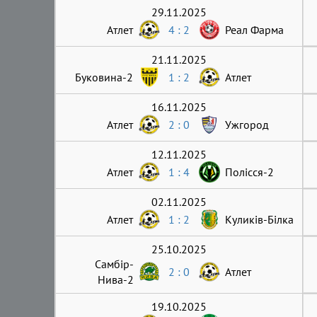
29.11.2025
Атлет
4 : 2
Реал Фарма
21.11.2025
Буковина-2
1 : 2
Атлет
16.11.2025
Атлет
2 : 0
Ужгород
12.11.2025
Атлет
1 : 4
Полісся-2
02.11.2025
Атлет
1 : 2
Куликів-Білка
25.10.2025
Самбір-
2 : 0
Атлет
Нива-2
19.10.2025