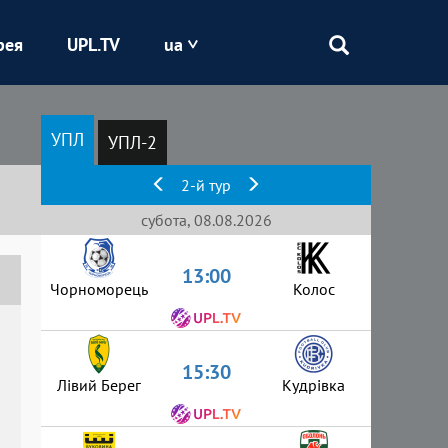
рея
UPL.TV
ua
Епіцентр
УПЛ
УПЛ-2
Кривбас
2-й тур
Оболонь
субота, 08.08.2026
13:00
Шахтар
Чорноморець
Колос
15:30
Лівий Берег
Кудрівка