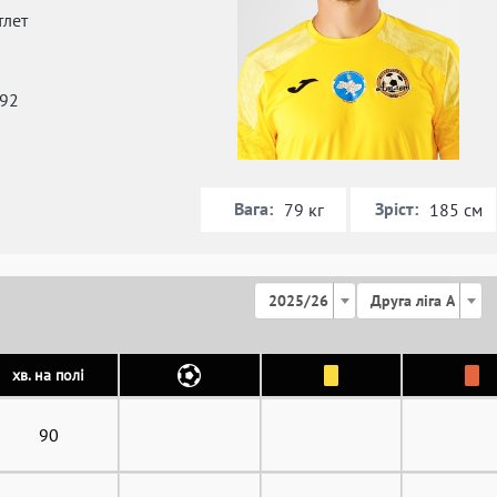
тлет
992
Вага:
Зріст:
79 кг
185 см
2025/26
Друга ліга А
хв. на полі
90