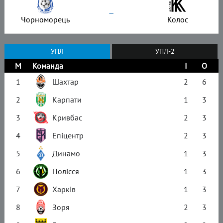
–
Чорноморець
Колос
УПЛ
УПЛ-2
М
Команда
І
О
1
Шахтар
2
6
2
Карпати
1
3
3
Кривбас
2
3
4
Епіцентр
2
3
5
Динамо
1
3
6
Полісся
1
3
7
Харків
1
3
8
Зоря
2
3