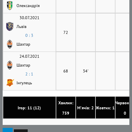
Олександрія
30.07.2021
Львів
72
0 : 3
Шахтар
24.07.2021
Шахтар
68
34'
2 : 1
Інгулець
Хвилин:
Червони
Ігор: 11 (12)
М'ячів: 2
Жовтих: 1
759
0