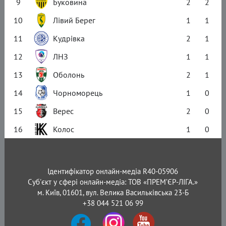
9
Буковина
2
2
10
Лівий Берег
1
1
11
Кудрівка
2
1
12
ЛНЗ
1
1
13
Оболонь
2
1
14
Чорноморець
1
0
15
Верес
2
0
16
Колос
1
0
Ідентифікатор онлайн-медіа R40-05906
Суб'єкт у сфері онлайн-медіа: ТОВ «ПРЕМ’ЄР-ЛІГА.»
м. Київ, 01601, вул. Велика Васильківська 23-Б
+38 044 521 06 99