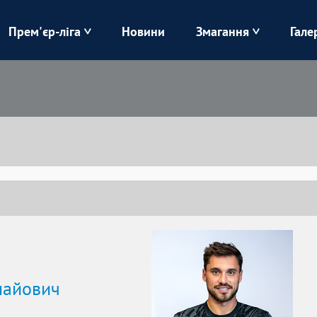
Прем'єр-ліга
Новини
Змагання
Гале
Верес
Динамо
Карпати
Колос
Лівий Берег
ЛНЗ
Харків
Чорноморець
лайович