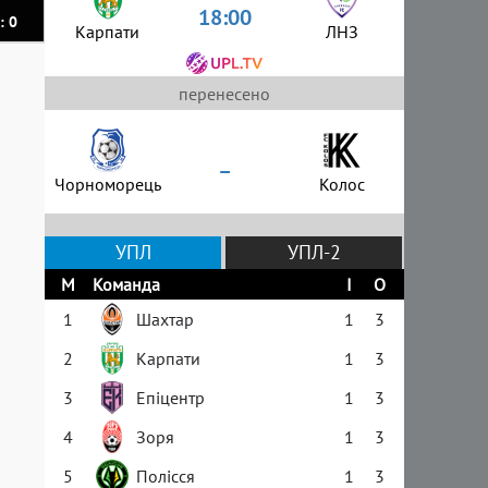
18:00
: 0
Карпати
ЛНЗ
перенесено
–
Чорноморець
Колос
УПЛ
УПЛ-2
М
Команда
І
О
1
Шахтар
1
3
2
Карпати
1
3
3
Епіцентр
1
3
4
Зоря
1
3
5
Полісся
1
3