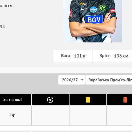
олісся
994
Вага:
Зріст:
101 кг
196 см
2026/27
Українська Премʼєр-Ліг
хв. на полі
90