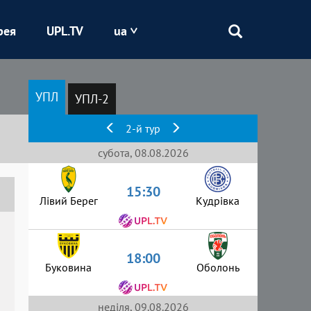
рея
UPL.TV
ua
Епіцентр
УПЛ
УПЛ-2
Кривбас
2-й тур
Оболонь
субота, 08.08.2026
15:30
Шахтар
Лівий Берег
Кудрівка
18:00
Буковина
Оболонь
неділя, 09.08.2026