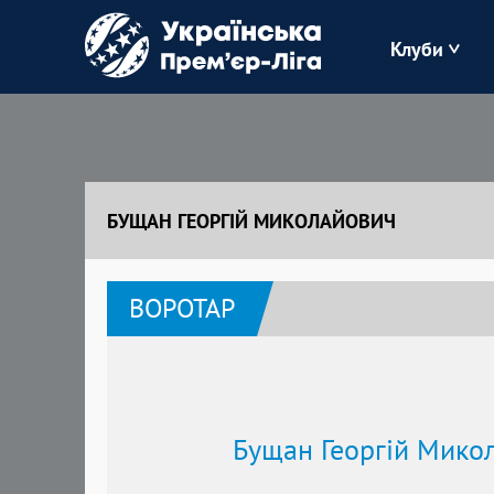
Клуби
Буковина
Зоря
БУЩАН ГЕОРГІЙ МИКОЛАЙОВИЧ
Кудрівка
ВОРОТАР
Полісся
Бущан Георгій Мико