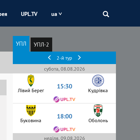
рея
UPL.TV
ua
Епіцентр
УПЛ
УПЛ-2
Кривбас
2-й тур
Оболонь
субота, 08.08.2026
15:30
Шахтар
Лівий Берег
Кудрівка
18:00
Буковина
Оболонь
неділя, 09.08.2026