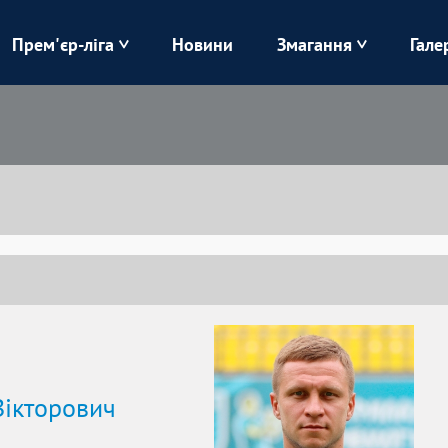
Прем'єр-ліга
Новини
Змагання
Гале
Верес
Динамо
Карпати
Колос
Лівий Берег
ЛНЗ
Харків
Чорноморець
Вікторович