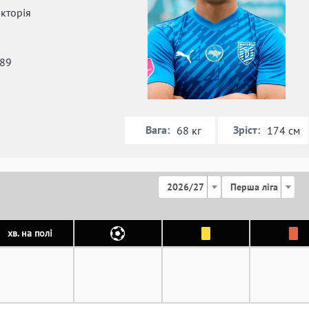
кторія
989
Вага:
Зріст:
68 кг
174 см
2026/27
Перша ліга
хв. на полі