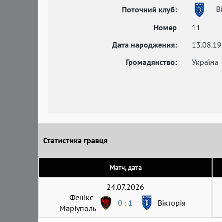
Ві
Поточний клуб:
Номер
11
Дата народження:
13.08.1
Громадянство:
Україна
Статистика гравця
Матч, дата
24.07.2026
Фенікс-
0 : 1
Вікторія
Маріуполь