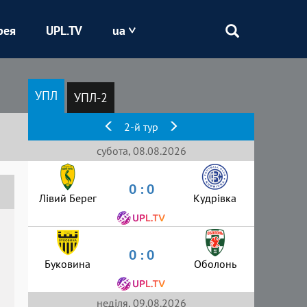
рея
UPL.TV
ua
Епіцентр
УПЛ
УПЛ-2
Кривбас
2-й тур
Оболонь
субота, 08.08.2026
0 : 0
Шахтар
Лівий Берег
Кудрівка
0 : 0
Буковина
Оболонь
неділя, 09.08.2026