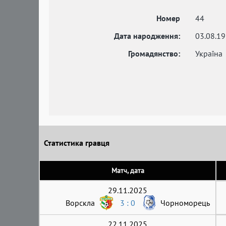
Номер
44
Дата народження:
03.08.1
Громадянство:
Україна
Статистика гравця
Матч, дата
29.11.2025
Ворскла
3 : 0
Чорноморець
22.11.2025