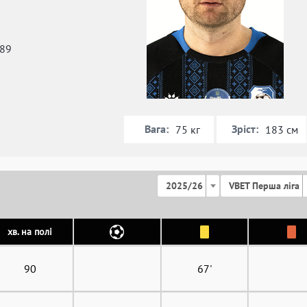
989
Вага:
Зріст:
75 кг
183 см
2025/26
VBET Перша ліга
хв. на полі
90
67'