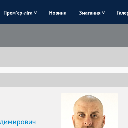
Прем'єр-ліга
Новини
Змагання
Гале
Верес
Динамо
Карпати
Колос
Лівий Берег
ЛНЗ
Харків
Чорноморець
одимирович