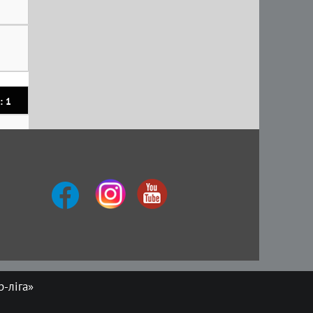
: 1
-ліга»