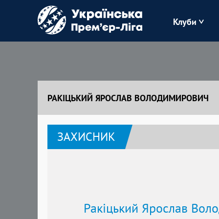
Клуби
Буковина
Зоря
РАКІЦЬКИЙ ЯРОСЛАВ ВОЛОДИМИРОВИЧ
Кудрівка
ЗАХИСНИК
Полісся
Ракіцький Ярослав Вол