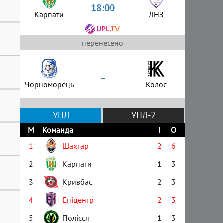
18:00
Карпати
ЛНЗ
перенесено
–
Чорноморець
Колос
УПЛ
УПЛ-2
М
Команда
І
О
1
Шахтар
2
6
2
Карпати
1
3
3
Кривбас
2
3
4
Епіцентр
2
3
5
Полісся
1
3