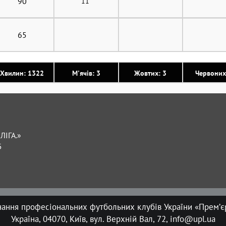
90
11'
65
Хвилин: 1322
М'ячів: 3
Жовтих: 3
Червоних
ЛІГА.»
Б
нання професіональних футбольних клубів України «Прем’єр
Україна, 04070, Київ, вул. Верхній Вал, 72, info@upl.ua