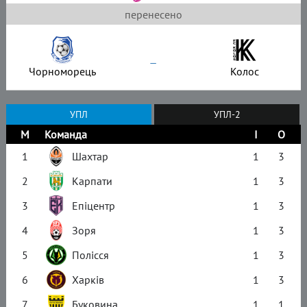
перенесено
–
Чорноморець
Колос
УПЛ
УПЛ-2
М
Команда
І
О
1
Шахтар
1
3
2
Карпати
1
3
3
Епіцентр
1
3
4
Зоря
1
3
5
Полісся
1
3
6
Харків
1
3
7
Буковина
1
1