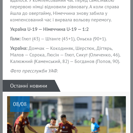
вдалося. У компенсований час перед самісінькою
перервою німці відновили рівновагу. А коли справа
йшла до овертайму, Німеччина знову забила у
компенсований час і вирвала вольову перемогу.
Україна U-19 — Німеччина U-19 — 1:2
Голи:
Глют (43) — Штанге (45+1), Оньєка (90+1).
Україна:
Домчак — Кокодиняк, Шерстюк, Дігтярь,
Малов — Сорока, Люсін — Глют, Сикут (Оличенко, 46),
Калюжний (Каменський, 82) — Богданов (Попов, 90).
Фото пресслужби УАФ.
Останні новини
08
/08