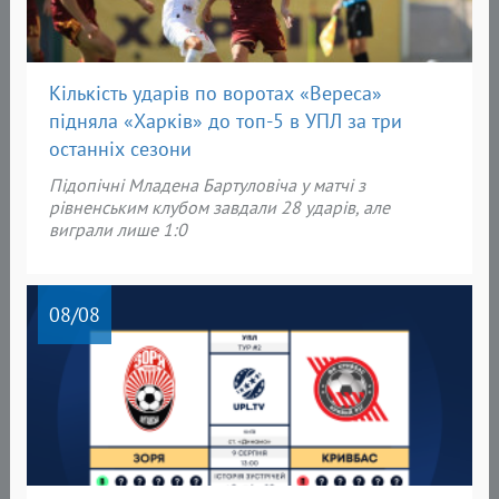
Кількість ударів по воротах «Вереса»
підняла «Харків» до топ-5 в УПЛ за три
останніх сезони
Підопічні Младена Бартуловіча у матчі з
рівненським клубом завдали 28 ударів, але
виграли лише 1:0
08
/08