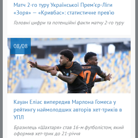
Матч 2-го туру Української Прем’єр-Ліги
«Зоря» — «Кривбас»: статистичне прев’ю
Головні цифри та потенційні факти матчу 2-го туру
08
/08
Кауан Еліас випередив Марлона Гомеса у
рейтингу наймолодших авторів хет-триків в
УПЛ
Бразилець «Шахтаря» став 16-м футболістом, який
оформив хет-трик до 21-річчя