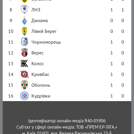
8
ЛНЗ
1
1
9
Динамо
0
0
10
Лівий Берег
0
0
11
Чорноморець
1
0
12
Верес
1
0
13
Колос
1
0
14
Кривбас
1
0
15
Оболонь
1
0
16
Кудрівка
1
0
Ідентифікатор онлайн-медіа R40-05906
Суб'єкт у сфері онлайн-медіа: ТОВ «ПРЕМ’ЄР-ЛІГА.»
м. Київ, 01601, вул. Велика Васильківська 23-Б