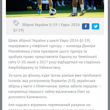
Збірна України U-19
Євро-2026
(U-19)
Шлях збірної України у циклі Євро-2026 (U-19)
перервався у півфіналі турніру — команда Дмитра
Михайленка стала призером цього турніру та
здобула право представляти Європу на Чемпіонаті
світу U-20, який у 2027 році відбудеться на стадіонах
Азербайджану та Узбекистану.
За крок до фіналу, куди трохи раніше вже пробилася
Іспанія, яка розгромила Хорватію (3:0), українська
збірна у матчі з Німеччиною зуміла забити першою —
наприкінці першого тайму відзначився Глют за
допомоги Калюжного.
Але надовго втримати переможний рахунок не