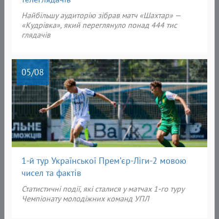
Найбільшу аудиторію зібрав матч «Шахтар» —
«Кудрівка», який переглянуло понад 444 тис
глядачів
05
/08
1-й тур Української Прем’єр-Ліги-2 мовою
чисел та фактів
Статистичні події, які сталися у матчах 1-го туру
Чемпіонату молодіжних команд УПЛ