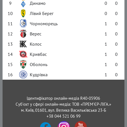
9
Динамо
0
0
10
Лівий Берег
0
0
11
Чорноморець
1
0
12
Верес
1
0
13
Колос
1
0
14
Кривбас
1
0
15
Оболонь
1
0
16
Кудрівка
1
0
Ідентифікатор онлайн-медіа R40-05906
Суб'єкт у сфері онлайн-медіа: ТОВ «ПРЕМ’ЄР-ЛІГА.»
м. Київ, 01601, вул. Велика Васильківська 23-Б
+38 044 521 06 99