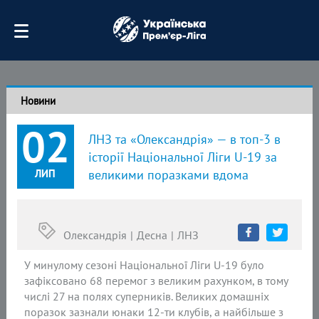
Новини
02
ЛНЗ та «Олександрія» — в топ-3 в
історії Національної Ліги U-19 за
ЛИП
великими поразками вдома
Олександрія
Десна
ЛНЗ
У минулому сезоні Національної Ліги U-19 було
зафіксовано 68 перемог з великим рахунком, в тому
числі 27 на полях суперників. Великих домашніх
поразок зазнали юнаки 12-ти клубів, а найбільше з