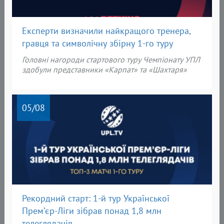
Експерти визначили найкращого тренера,
гравця та символічну збірну 1-го туру
Головні нагороди
стартового туру Чемпіонату УПЛ
здобули представники «
Карпат» та «Шахтаря»
05
/08
Рекордний старт: 1-й тур Української
Прем’єр-Ліги зібрав понад 1,8 млн
телеглядачів