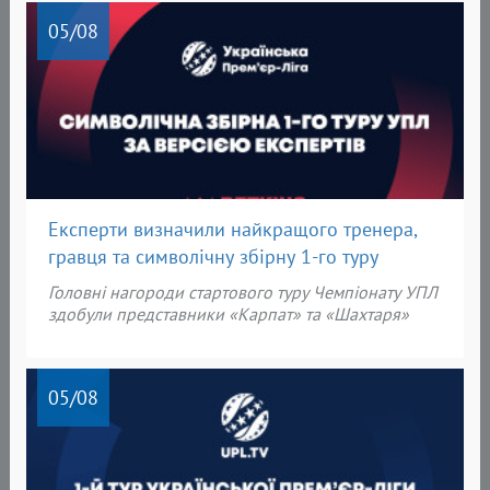
05
/08
Експерти визначили найкращого тренера,
гравця та символічну збірну 1-го туру
Головні нагороди
стартового туру Чемпіонату УПЛ
здобули представники «
Карпат» та «Шахтаря»
05
/08