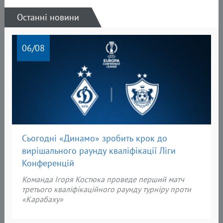
Останні новини
06
/08
Сьогодні «Динамо» зробить крок до
вирішального раунду кваліфікації Ліги
Конференцій
Команда Ігоря Костюка проведе перший матч
третього кваліфікаційного раунду турніру проти
«Карабаху»