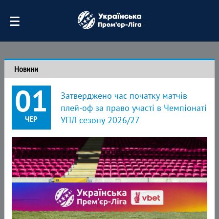
Новини
01
Затверджено час початку матчів
плей-оф за право участі в Чемпіонаті
ЧЕР
УПЛ сезону 2026/27