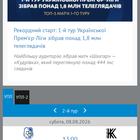
Рекордний старт: 1-й тур Української
Прем’єр-Ліги зібрав понад 1,8 млн
телеглядачів
Найбільшу аудиторію зібрав матч «Шахтар» —
«Кудрівка», який переглянуло понад 444 тис
глядачів
УПЛ
УПЛ-2
2-й тур
субота, 08.08.2026
13:00