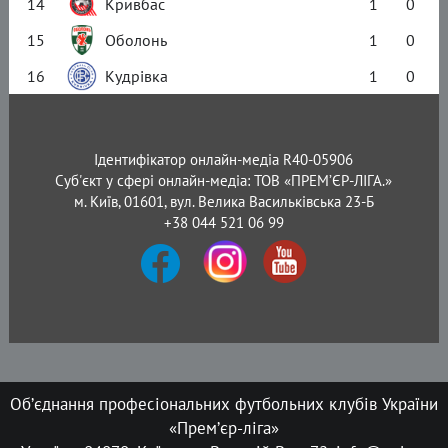
14
Кривбас
1
0
15
Оболонь
1
0
16
Кудрівка
1
0
Ідентифікатор онлайн-медіа R40-05906
Суб'єкт у сфері онлайн-медіа: ТОВ «ПРЕМ’ЄР-ЛІГА.»
м. Київ, 01601, вул. Велика Васильківська 23-Б
+38 044 521 06 99
Об’єднання професіональних футбольних клубів України
«Прем’єр-ліга»