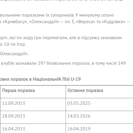
звольними поразками їх суперників. У минулому сезоні
 «Кривбасу», «Олександрії» — по 3, «Вереса» та «Кудрівки» —
орі», які по ходу гри перемагали, але в підсумку зазнавали
 10-ти ігор.
Олександрії».
9 клубів зазнавали 297 безвольних поразок, в тому числі 149
ових поразок в Національній Лізі U-19
Перша поразка
Остання поразка
11.09.2013
03.05.2025
28.09.2013
14.03.2026
16.04.2013
26.04.2019