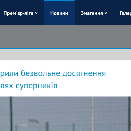
Прем'єр-ліга
Новини
Змагання
Гале
Верес
Динамо
Карпати
Колос
Лівий Берег
ЛНЗ
рили безвольне досягнення
Харків
Чорноморець
олях суперників