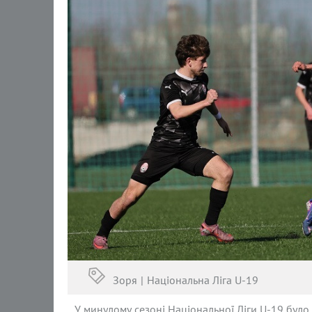
Зоря
Національна Ліга U-19
У минулому сезоні Національної Ліги U-19 було