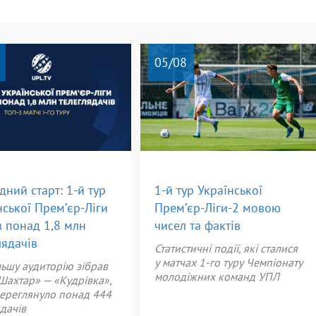
05
/08
дний старт: 1-й тур
1-й тур Української
нської Прем’єр-Ліги
Прем’єр-Ліги-2 мовою
в понад 1,8 млн
чисел та фактів
лядачів
Статистичні події, які сталися
у матчах 1-го туру Чемпіонату
ьшу аудиторію зібрав
молодіжних команд УПЛ
Шахтар» — «Кудрівка»,
ереглянуло понад 444
ядачів