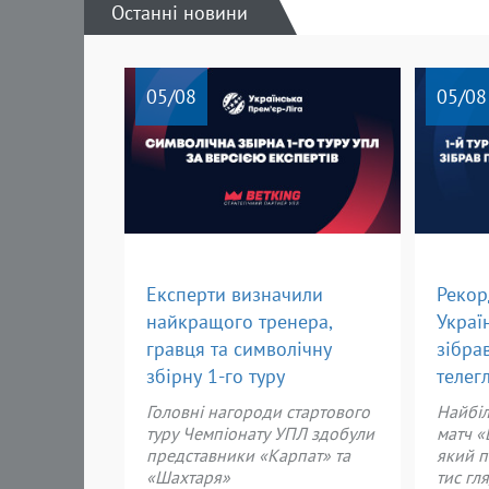
Останні новини
05
/08
05
/08
Експерти визначили
Рекор
найкращого тренера,
Украї
гравця та символічну
зібра
збірну 1-го туру
телег
Головні нагороди
стартового
Найбіл
туру Чемпіонату УПЛ здобули
матч «
представники «
Карпат» та
який п
«Шахтаря»
тис гл