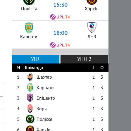
15:30
Полісся
Харків
18:00
Карпати
ЛНЗ
УПЛ
УПЛ-2
М
Команда
І
О
1
Шахтар
1
3
2
Карпати
1
3
3
Епіцентр
1
3
4
Зоря
1
3
5
Полісся
1
3
6
Харків
1
3