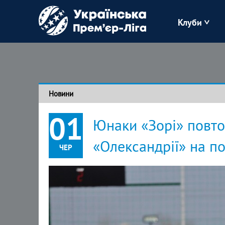
Клуби
Буковина
Зоря
Новини
Кудрівка
01
Юнаки «Зорі» повто
Полісся
«Олександрії» на п
ЧЕР