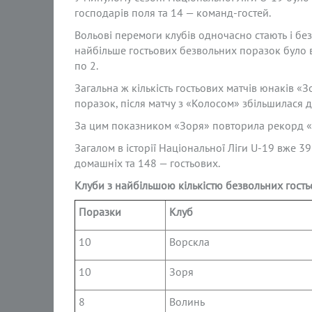
господарів поля та 14 — команд-гостей.
Вольові перемоги клубів одночасно стають і бе
найбільше гостьових безвольних поразок було в
по 2.
Загальна ж кількість гостьових матчів юнаків «З
поразок, після матчу з «Колосом» збільшилася до
За цим показником «Зоря» повторила рекорд «
Загалом в історії Національної Ліги U-19 вже 3
домашніх та 148 — гостьових.
Клуби з найбільшою кількістю безвольних гость
Поразки
Клуб
10
Ворскла
10
Зоря
8
Волинь