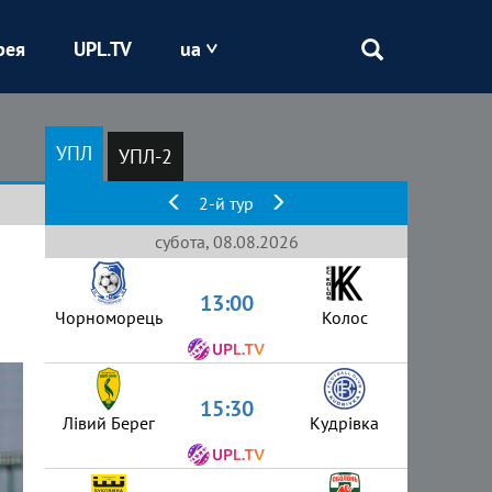
рея
UPL.TV
ua
Епіцентр
УПЛ
УПЛ-2
Кривбас
2-й тур
Оболонь
субота, 08.08.2026
13:00
Шахтар
Чорноморець
Колос
15:30
Лівий Берег
Кудрівка