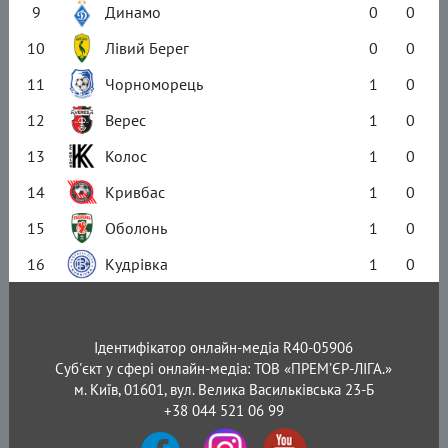
9
Динамо
0
0
10
Лівий Берег
0
0
11
Чорноморець
1
0
12
Верес
1
0
13
Колос
1
0
14
Кривбас
1
0
15
Оболонь
1
0
16
Кудрівка
1
0
Ідентифікатор онлайн-медіа R40-05906
Суб'єкт у сфері онлайн-медіа: ТОВ «ПРЕМ’ЄР-ЛІГА.»
м. Київ, 01601, вул. Велика Васильківська 23-Б
+38 044 521 06 99