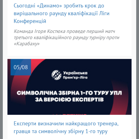
Сьогодні «Динамо» зробить крок до
вирішального раунду кваліфікації Ліги
Конференцій
Команда Ігоря Костюка проведе перший матч
третього кваліфікаційного раунду турніру проти
«Карабаху»
05
/08
Експерти визначили найкращого тренера,
гравця та символічну збірну 1-го туру