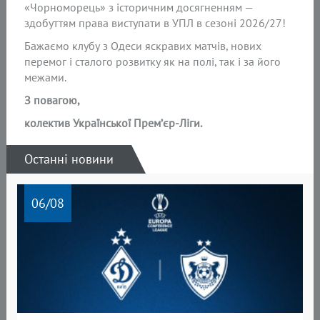
«Чорноморець» з історичним досягненням —
здобуттям права виступати в УПЛ в сезоні 2026/27!
Бажаємо клубу з Одеси яскравих матчів, нових
перемог і сталого розвитку як на полі, так і за його
межами.
З повагою,
колектив Української Прем’єр-Ліги.
Останні новини
06
/08