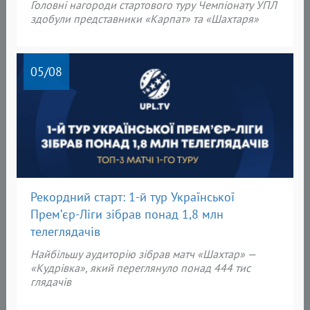
Головні нагороди
стартового туру Чемпіонату УПЛ
здобули представники «
Карпат» та «Шахтаря»
05
/08
Рекордний старт: 1-й тур Української
Прем’єр-Ліги зібрав понад 1,8 млн
телеглядачів
Найбільшу аудиторію зібрав матч «Шахтар» —
«Кудрівка», який переглянуло понад 444 тис
глядачів