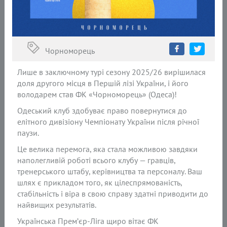
Чорноморець
Лише в заключному турі сезону 2025/26 вирішилася
доля другого місця в Першій лізі України, і його
володарем став ФК «Чорноморець» (Одеса)!
Одеський клуб здобуває право повернутися до
елітного дивізіону Чемпіонату України після річної
паузи.
Це велика перемога, яка стала можливою завдяки
наполегливій роботі всього клубу — гравців,
тренерського штабу, керівництва та персоналу. Ваш
шлях є прикладом того, як цілеспрямованість,
стабільність і віра в свою справу здатні приводити до
найвищих результатів.
Українська Прем’єр-Ліга щиро вітає ФК