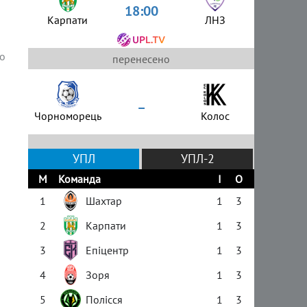
18:00
Карпати
ЛНЗ
що
перенесено
–
Чорноморець
Колос
УПЛ
УПЛ-2
М
Команда
І
О
1
Шахтар
1
3
2
Карпати
1
3
3
Епіцентр
1
3
4
Зоря
1
3
5
Полісся
1
3