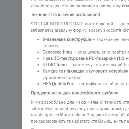
створений для матчів найвищого рівня, зокрема
Технології та ключові особливості
STELLAR NITRO ULTIMATE виготовлений із засто
забезпечує ідеальну форму, високу зносостійкість
8-панельна конструкція
— забезпечує рівн
польоту
Debossed
lines
— зменшують опір повітря 
Нова 3D
-текстурована PU
-поверхня (1,1 м
NITRO
foam
— забезпечує оптимальний бала
Камера та підкладка з гумового матеріалу
утриманню повітря
FIFA
Quality
Pro
— сертифікація найвищого 
Продуктивність для професійного футболу
М’яч розроблено для максимальної точності, ста
забезпечує передбачувану траєкторію польоту 
матчів професійного рівня. Завдяки інтеграції
присеорюваність та набагато стабільніший та п