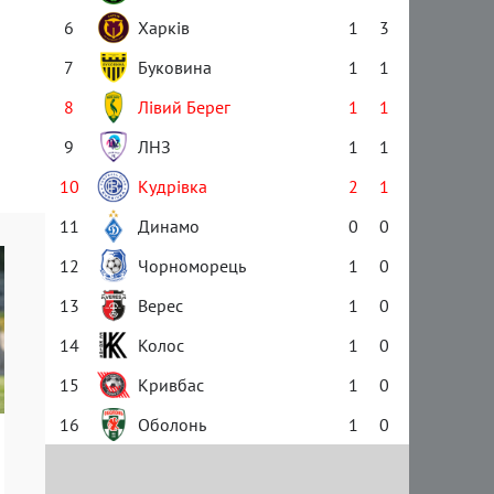
6
Харків
1
3
7
Буковина
1
1
8
Лівий Берег
1
1
9
ЛНЗ
1
1
10
Кудрівка
2
1
11
Динамо
0
0
12
Чорноморець
1
0
13
Верес
1
0
14
Колос
1
0
15
Кривбас
1
0
16
Оболонь
1
0