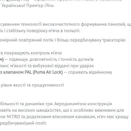
 Української Прем’єр-Ліги.
суванням технології високочастотного формування панелей, 
 і стабільну поведінку м’яча в польоті.
омірний повітряний потік і більш передбачувану траєкторію
та покращують контроль м’яча
м)
— підвищує довговічність і точність дотиків
нс м’якості та вибухової віддачі при ударах
 з клапаном PAL
(Puma
Air
Lock
)
— сприяють відмінному
рівня якості та продуктивності
більності та динаміки гри. Аеродинамічна конструкція
навіть на високих швидкостях, що є особливо важливим для
 піни NITRO та додатковим втисненим канавкам, м’яч має кращу
ередбачуваніший політ.