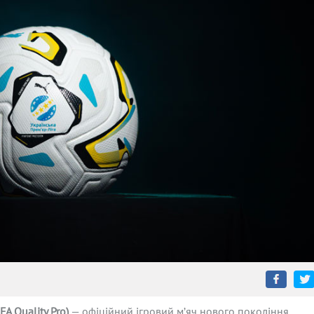
IFA
Quality
Pro
)
— офіційний ігровий м’яч нового покоління,