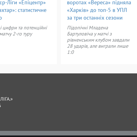
єр-Ліги «Епіцентр»
воротах «Вереса» підняла
хтар»: статистичне
«Харків» до топ-5 в УПЛ
ю
за три останніх сезони
і цифри та потенційні
Підопічні Младена
матчу 2-го туру
Бартуловіча у матчі з
рівненським клубом завдали
28 ударів, але виграли лише
1:0
ЛІГА.»
Б