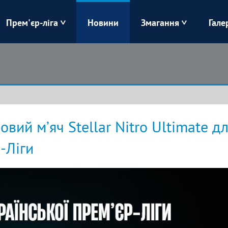
Прем'єр-ліга
Новини
Змагання
Гале
Верес
Динамо
Карпати
Колос
Лівий Берег
ЛНЗ
вий м’яч Stellar Nitro Ultimate д
Харків
Чорноморець
-Ліги