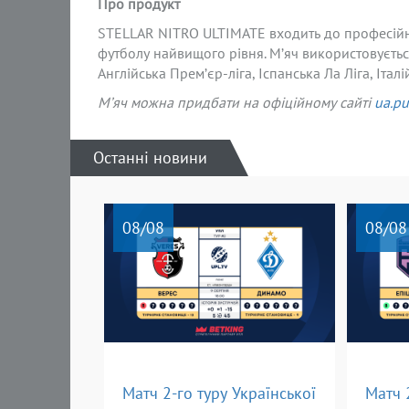
Про продукт
STELLAR NITRO ULTIMATE входить до професійно
футболу найвищого рівня. М’яч використовуєтьс
Англійська Прем’єр-ліга, Іспанська Ла Ліга, Італі
М’яч
можна придбати
на офіційному сайті
ua
.p
Останні новини
08
/08
08
/08
Матч 2-го туру Української
Матч 