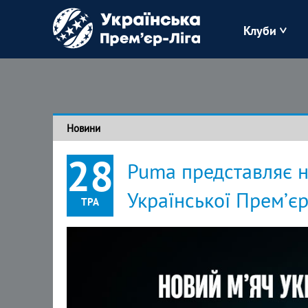
Клуби
Буковина
Зоря
Новини
Кудрівка
28
Puma представляє но
Полісся
Української Премʼєр
ТРА