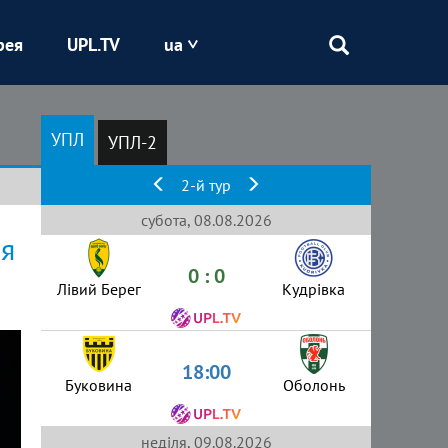
рея
UPL.TV
ua
Епіцентр
УПЛ
УПЛ-2
Кривбас
2-й тур
Оболонь
субота, 08.08.2026
ля
0 : 0
Шахтар
Лівий Берег
Кудрівка
18:00
Буковина
Оболонь
неділя, 09.08.2026