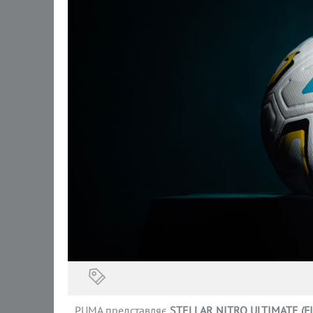
PUMA представляє
STELLAR
NITRO
ULTIMATE
(F