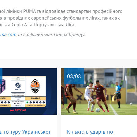
ї лінійки PUMA та відповідає стандартам професійного
я в провідних європейських футбольних лігах, таких як
йська Серіа А та Португальська Ліга.
uma
.com
та в офлайн-магазинах бренду.
08
/08
2-го туру Української
Кількість ударів по