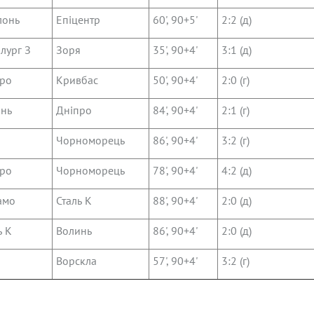
лонь
Епіцентр
60', 90+5'
2:2 (д)
лург З
Зоря
35', 90+4'
3:1 (д)
ро
Кривбас
50', 90+4'
2:0 (г)
нь
Дніпро
84', 90+4'
2:1 (г)
я
Чорноморець
86', 90+4'
3:2 (г)
ро
Чорноморець
78', 90+4'
4:2 (д)
амо
Сталь К
88', 90+4'
2:0 (д)
ь К
Волинь
86', 90+4'
2:0 (д)
я
Ворскла
57', 90+4'
3:2 (г)