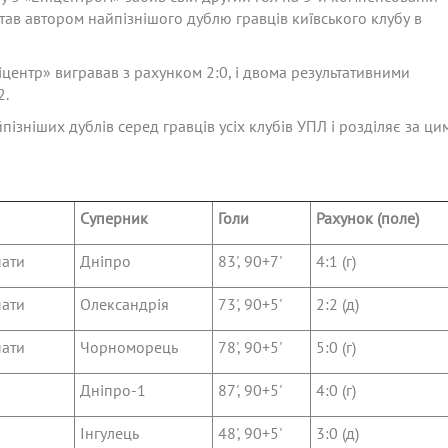
ав автором найпізнішого дублю гравців київського клубу в
іцентр» вигравав з рахунком 2:0, і двома результативними
2.
пізніших дублів серед гравців усіх клубів УПЛ і розділяє за ци
Суперник
Голи
Рахунок (поле)
ати
Дніпро
83', 90+7'
4:1 (г)
ати
Олександрія
73', 90+5'
2:2 (д)
ати
Чорноморець
78', 90+5'
5:0 (г)
я
Дніпро-1
87', 90+5'
4:0 (г)
Інгулець
48', 90+5'
3:0 (д)