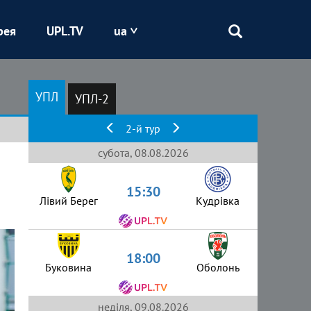
рея
UPL.TV
ua
Епіцентр
УПЛ
УПЛ-2
Кривбас
2-й тур
Оболонь
субота, 08.08.2026
15:30
Шахтар
Лівий Берег
Кудрівка
18:00
Буковина
Оболонь
неділя, 09.08.2026