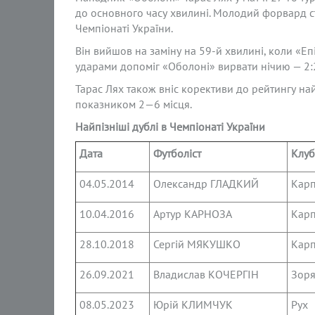
до основного часу хвилині. Молодий форвард ст
Чемпіонаті України.
Він вийшов на заміну на 59-й хвилині, коли «Еп
ударами допоміг «Оболоні» вирвати нічию — 2:
Тарас Лях також вніс корективи до рейтингу най
показником 2—6 місця.
Найпізніші дублі
в Чемпіонаті України
Дата
Футболіст
Клуб
04.05.2014
Олександр ГЛАДКИЙ
Карп
10.04.2016
Артур КАРНОЗА
Карп
28.10.2018
Сергій МЯКУШКО
Карп
26.09.2021
Владислав КОЧЕРГІН
Зор
08.05.2023
Юрій КЛИМЧУК
Рух