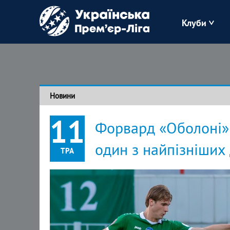
Клуби
Буковина
Зоря
Новини
Кудрівка
11
Форвард «Оболоні» 
Полісся
один з найпізніших
ТРА