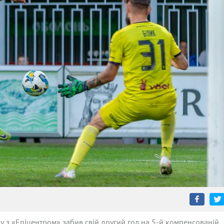
ру з «Епіцентром» забив свій другий гол на 5-й компенсованій