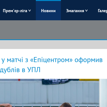
Прем'єр-ліга
Новини
Змагання
Гале
Верес
Динамо
Карпати
Колос
Лівий Берег
ЛНЗ
у матчі з «Епіцентром» оформив
Харків
Чорноморець
 дублів в УПЛ