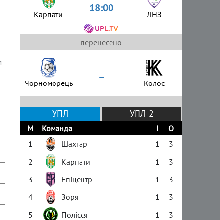
18:00
Карпати
ЛНЗ
перенесено
м
–
Чорноморець
Колос
УПЛ
УПЛ-2
М
Команда
І
О
1
Шахтар
1
3
2
Карпати
1
3
3
Епіцентр
1
3
4
Зоря
1
3
5
Полісся
1
3