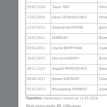
09.05.2026
Тарас ЛЯХ
Обо
27.03.2010
Євген ОПАНАСЕНКО
Мета
15.07.2011
Олексій АНТОНОВ
Дніп
24.07.2011
МАЙКОН
Воли
07.04.2012
Сергій ФЕРЕНЧАК
Зор
26.07.2015
Нікола КАЛІНІЧ
Дніп
08.11.2015
Андрій ЯРМОЛЕНКО
Дин
08.04.2017
Кваме КАРІКАРІ
Стал
05.03.2023
Володимир БРАЖКО
Зор
Примітка:
статистика станом на 11.05.2026.
Фото пресслужби ФК «Оболонь».