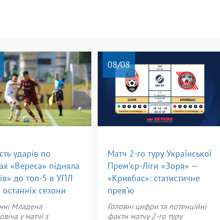
08
/08
ість ударів по
Матч 2-го туру Української
ах «Вереса» підняла
Прем’єр-Ліги «Зоря» —
ів» до топ-5 в УПЛ
«Кривбас»: статистичне
и останніх сезони
прев’ю
чні Младена
Головні цифри та потенційні
овіча у матчі з
факти матчу 2-го туру