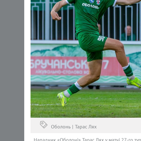
Оболонь
Тарас Лях
Нападник «Оболоні» Тарас Лях у матчі 27-го ту