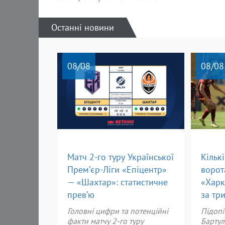
Останні новини
08
/08
08
/08
Матч 2-го туру Української
Кільк
Прем’єр-Ліги «Епіцентр»
ворот
— «Шахтар»: статистичне
«Харк
прев’ю
за тр
Головні цифри та потенційні
Підопі
факти матчу 2-го туру
Бартул