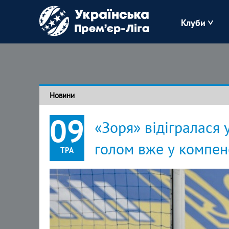
Клуби
Буковина
Зоря
Новини
Кудрівка
09
«Зоря» відігралася
Полісся
голом вже у компен
ТРА