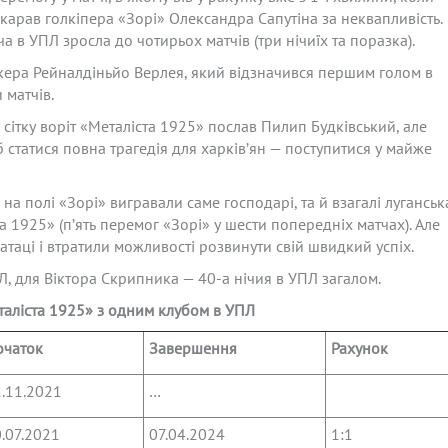
арав голкіпера «Зорі» Олександра Сапутіна за неквапливість.
в УПЛ зросла до чотирьох матчів (три нічиїх та поразка).
кера Рейналдіньйо Верлея, який відзначився першим голом в
 матчів.
у сітку воріт «Металіста 1925» послав Пилип Будківський, але
б статися повна трагедія для харків’ян — поступитися у майже
на полі «Зорі» вигравали саме господарі, та й взагалі луганськ
1925» (п’ять перемог «Зорі» у шести попередніх матчах). Але
атаці і втратили можливості розвинути свій швидкий успіх.
Л, для Віктора Скрипника — 40-а нічия в УПЛ загалом.
еталіста 1925» з одним клубом в УПЛ
очаток
Завершення
Рахунок
.11.2021
…
.07.2021
07.04.2024
1:1