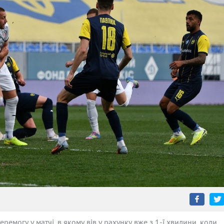
емогу у матчі, в якому вів у рахунку вже з 1-ї хвилини, коли