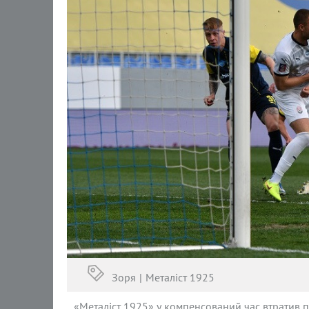
Зоря
Металіст 1925
«Металіст 1925» у компенсований час втратив пер