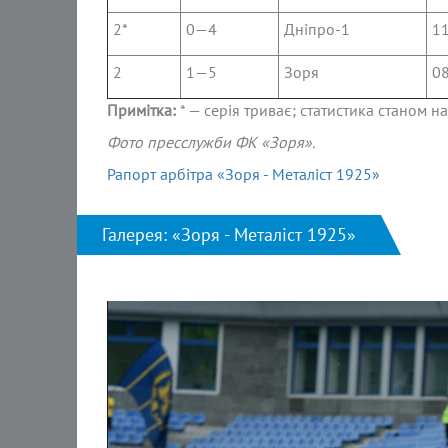
2*
0—4
Дніпро-1
11
2
1—5
Зоря
08
Примітка:
* — серія триває; статистика станом на
Фото пресслужби ФК «Зоря».
Рапорт арбітра «Зоря - Металіст 1925»
Галерея: «Зоря - Металіст 1925»