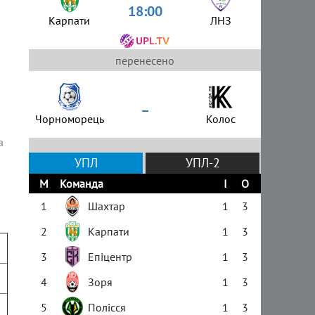
18:00
Карпати
ЛНЗ
перенесено
–
Чорноморець
Колос
а
УПЛ
УПЛ-2
М
Команда
І
О
1
Шахтар
1
3
2
Карпати
1
3
3
Епіцентр
1
3
4
Зоря
1
3
5
Полісся
1
3