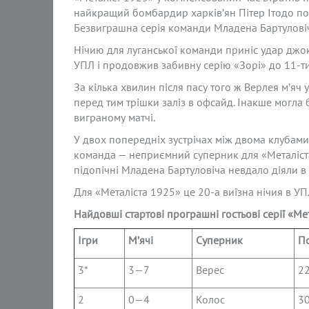
найкращий бомбардир харків’ян Пітер Ітодо пок
Безвиграшна серія команди Младена Бартуловіча 
Нічию для луганської команди приніс удар джо
УПЛ і продовжив забивну серію «Зорі» до 11-ти
За кілька хвилин після пасу того ж Верлея м’яч 
перед тим трішки заліз в офсайд. Інакше могла 
виграному матчі.
У двох попередніх зустрічах між двома клубами 
команда — неприємний суперник для «Металіста 
підопічні Младена Бартуловіча невдало діяли в 
Для «Металіста 1925» це 20-а виїзна нічия в УП
Найдовші стартові програшні гостьові серії «М
Ігри
М’ячі
Суперник
П
3*
3—7
Верес
22
2
0—4
Колос
30