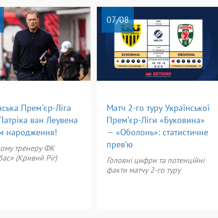
07
/08
нська Прем’єр-Ліга
Матч 2-го туру Української
 Патріка ван Леувена
Прем’єр-Ліги «Буковина»
м народження!
— «Оболонь»: статистичне
прев’ю
ному тренеру ФК
ас» (Кривий Ріг)
Головні цифри та потенційні
факти матчу 2-го туру