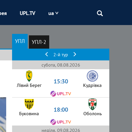
рея
UPL.TV
ua
Епіцентр
УПЛ
УПЛ-2
Кривбас
2-й тур
Оболонь
субота, 08.08.2026
15:30
Шахтар
Лівий Берег
Кудрівка
18:00
Буковина
Оболонь
неділя, 09.08.2026