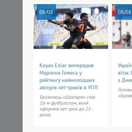
08
/08
08
/08
Кауан Еліас випередив
Украї
Марлона Гомеса у
вітає
рейтингу наймолодших
з Дне
авторів хет-триків в УПЛ
Голов
«Кривб
Бразилець «Шахтаря» став
16-м футболістом, який
оформив хет-трик до 21-
річчя